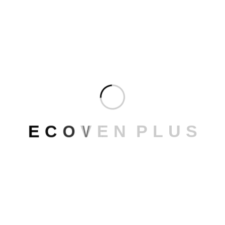
Somfy ha dedicado los últimos 50 años a facilitar y hacer más
cómoda la vida de millones de usuarios de todo el mundo. Sus
innovadoras soluciones, al igual que las ventanas
Ecoven
plus
, están diseñadas para ser fiables y sostenibles,
mejorando la vida y el bienestar de las familias.
Esta buena sintonía y el hecho de compartir una misma
filosofía, de confort, eficiencia y seguridad, da como fruto que
las
ventanas Ecoven plus con sistemas domóticos Somfy
son la apuesta segura de quien busca las mejores soluciones
E
C
O
V
E
N
P
L
U
S
para su hogar.