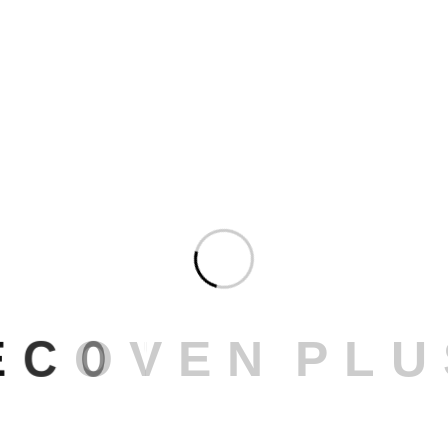
E
C
O
V
E
N
P
L
U
e