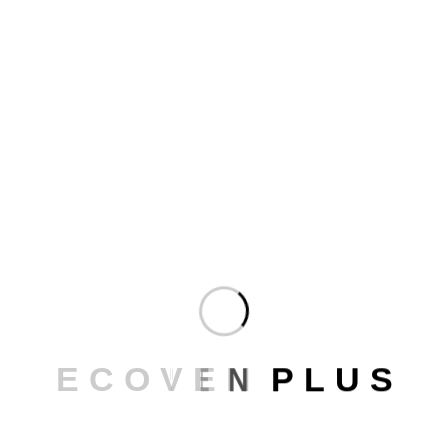
RELACIONADOS
Ventana abatible: qué es, tipos y cuándo es la
mejor opción
Domótica en tus ventanas
Tipos de ventanas: Guía para elegir la mejor
3 consejos para elegir la mejor estética de tus
E
C
O
V
E
N
P
L
U
S
ventanas de PVC
ECOVEN PLUS participa en el Ice Box Challenge
de Logroño