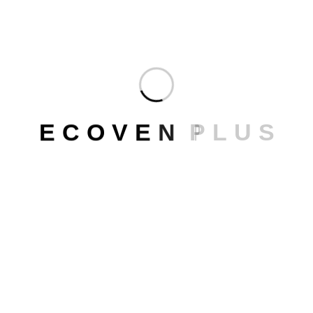
E
C
O
V
E
N
P
L
U
S
Papik Igualada