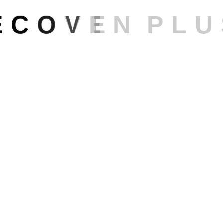
E
C
O
V
E
N
P
L
U