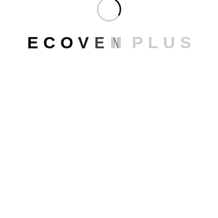
E
C
O
V
E
N
P
L
U
S
BUSCAR